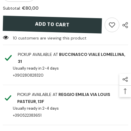
quantity
quantity
for
for
€80,00
Subtotal:
Tactical
Tactical
Equipment
Equipment
Display
Display
-
-
ADD TO CART
Black
Black
10 customers are viewing this product
PICKUP AVAILABLE AT
BUCCINASCO VIALE LOMELLINA,
31
Usually ready in 2-4 days
+390280828320
PICKUP AVAILABLE AT
REGGIO EMILIA VIA LOUIS
PASTEUR, 13F
Usually ready in 2-4 days
+390522383651