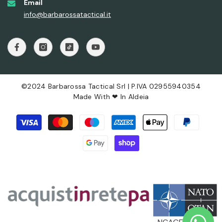
Email
info@barbarossatactical.it
©2024 Barbarossa Tactical Srl | P.IVA 02955940354
Made With ❤ In
Aldeia
Payment
methods