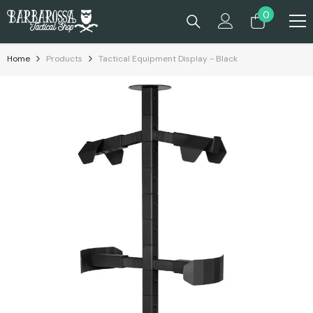
Skip To Content
0
0
items
Home
Products
Tactical Equipment Display - Black