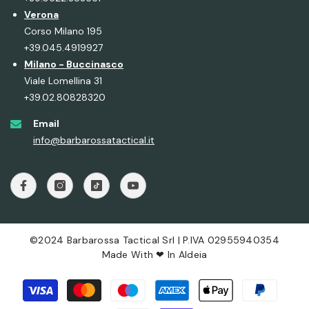
Verona
Corso Milano 195
+39.045.4919927
Milano - Buccinasco
Offerta
Viale Lomellina 31
+39.02.80828320
Email
info@barbarossatactical.it
©2024 Barbarossa Tactical Srl | P.IVA 02955940354
Made With ❤ In
Aldeia
RAND:
ECHANIX WEAR
chanix The Original Multicam Black
Metodi
28,00
€20,00
di