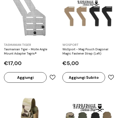
BRAND:
BRAND:
TASMANIAN TIGER
WOSPORT
Tasmanian Tiger - Molle Angle
WoSport - Mag Pouch Diagonal
Mount Adapter Tegris®
Magic Fastener Strap (Left)
€17,00
€5,00
Aggiungi
Aggiungi Subito