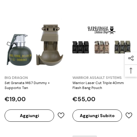
BRAND:
BRAND:
BIG DRAGON
WARRIOR ASSAULT SYSTEMS
Set Granata M67 Dummy +
Warrior Laser Cut Triple 40mm
Supporto Tan
Flash Bang Pouch
€19,00
€55,00
Aggiungi
Aggiungi Subito