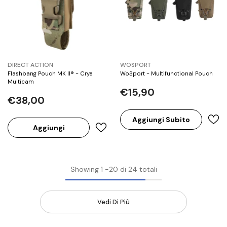
BRAND:
BRAND:
DIRECT ACTION
WOSPORT
Flashbang Pouch MK II® - Crye
WoSport - Multifunctional Pouch
Multicam
€15,90
€38,00
Aggiungi Subito
Aggiungi
Showing
1
-
20
di 24 totali
Vedi Di Più