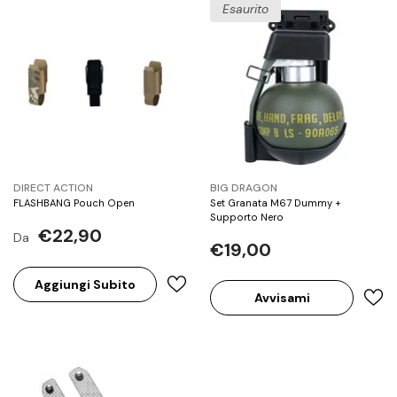
Esaurito
BRAND:
BRAND:
DIRECT ACTION
BIG DRAGON
FLASHBANG Pouch Open
Set Granata M67 Dummy +
Supporto Nero
€22,90
Da
€19,00
Aggiungi Subito
Avvisami