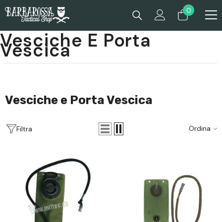
Passa Al Contenuto
0
0
prodotti
Vesciche E Porta
Vescica
Vesciche e Porta Vescica
Ordina
Filtra