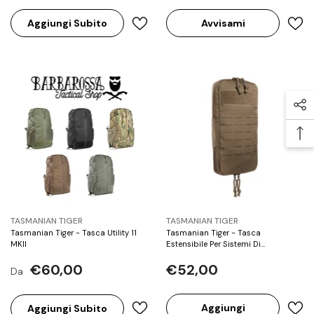
Aggiungi Subito
Avvisami
BRAND:
BRAND:
TASMANIAN TIGER
TASMANIAN TIGER
Tasmanian Tiger - Tasca Utility 11
Tasmanian Tiger - Tasca
MKII
Estensibile Per Sistemi Di
Idratazione - Coyote Brown Fine
€60,00
€52,00
Serie
Da
Aggiungi
Aggiungi Subito