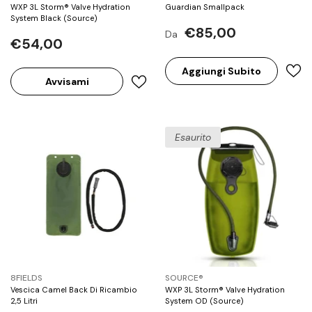
WXP 3L Storm® Valve Hydration
Guardian Smallpack
System Black (Source)
€85,00
Da
€54,00
Aggiungi Subito
Avvisami
Esaurito
BRAND:
BRAND:
8FIELDS
SOURCE®
Vescica Camel Back Di Ricambio
WXP 3L Storm® Valve Hydration
2,5 Litri
System OD (Source)