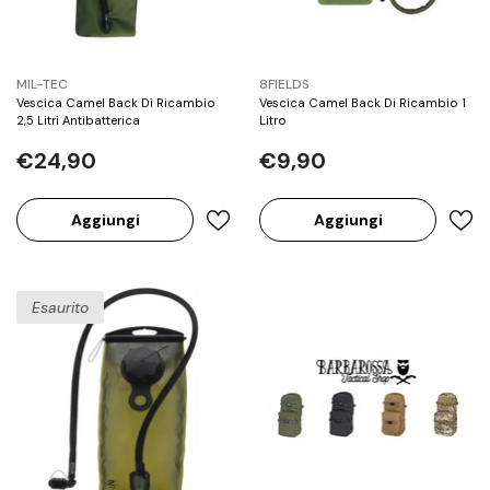
BRAND:
BRAND:
MIL-TEC
8FIELDS
Vescica Camel Back Di Ricambio
Vescica Camel Back Di Ricambio 1
2,5 Litri Antibatterica
Litro
€24,90
€9,90
Aggiungi
Aggiungi
Esaurito