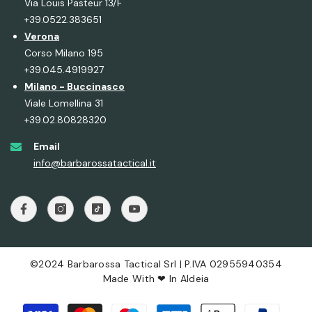
Via Louis Pasteur 13/F
+39.0522.383651
Verona
Corso Milano 195
+39.045.4919927
Milano - Buccinasco
Viale Lomellina 31
+39.02.80828320
Email
info@barbarossatactical.it
©2024 Barbarossa Tactical Srl | P.IVA 02955940354
Made With ❤ In
Aldeia
Metodi