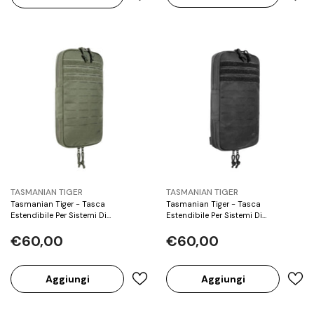
BRAND:
BRAND:
TASMANIAN TIGER
TASMANIAN TIGER
Tasmanian Tiger - Tasca
Tasmanian Tiger - Tasca
Estendibile Per Sistemi Di
Estendibile Per Sistemi Di
Idratazione MKII – OD
Idratazione MKII – Black
€60,00
€60,00
Aggiungi
Aggiungi