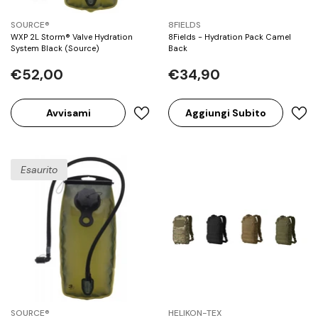
BRAND:
BRAND:
SOURCE®
8FIELDS
WXP 2L Storm® Valve Hydration
8Fields - Hydration Pack Camel
System Black (Source)
Back
€52,00
€34,90
Avvisami
Aggiungi Subito
Esaurito
BRAND:
BRAND:
SOURCE®
HELIKON-TEX