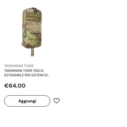
BRAND:
TASMANIAN TIGER
TASMANIAN TIGER TASCA
ESTENSIBILE PER SISTEMI DI
IDRATAZIONE MKII – MULTICAM
€64,00
Aggiungi