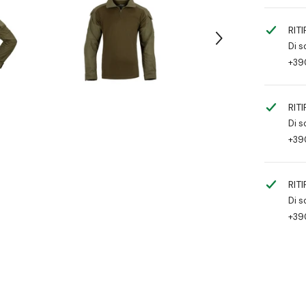
RIT
Di s
+39
RIT
Di s
+39
RIT
Di s
+39