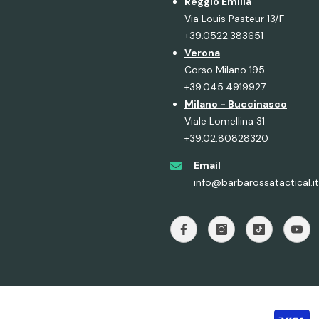
Reggio Emilia
Via Louis Pasteur 13/F
+39.0522.383651
Verona
Corso Milano 195
+39.045.4919927
Milano - Buccinasco
Viale Lomellina 31
+39.02.80828320
Email
info@barbarossatactical.it