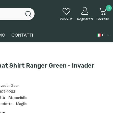
0
0
p
Wishlist
Registrati
Carrello
AMO
CONTATTI
IT
IT
EN
ES
at Shirt Ranger Green - Invader
nvader Gear
507-1063
ità:
Disponibile
rodotto:
Maglie