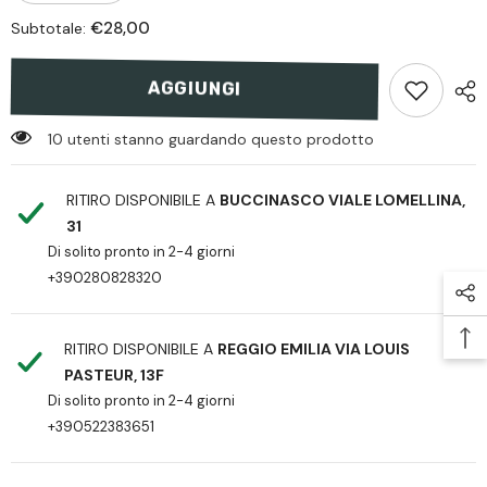
quantità
quantità
per
per
€28,00
Subtotale:
Mechanix
Mechanix
The
The
Original
Original
Multicam
Multicam
AGGIUNGI
10 utenti stanno guardando questo prodotto
RITIRO DISPONIBILE A
BUCCINASCO VIALE LOMELLINA,
31
Di solito pronto in 2-4 giorni
+390280828320
RITIRO DISPONIBILE A
REGGIO EMILIA VIA LOUIS
PASTEUR, 13F
Di solito pronto in 2-4 giorni
+390522383651