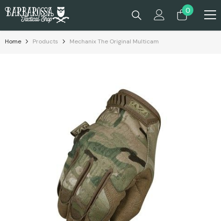
Passa Al Contenuto
0
0
prodotti
Home
Products
Mechanix The Original Multicam