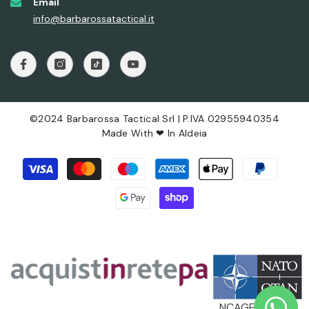
Email
info@barbarossatactical.it
©2024 Barbarossa Tactical Srl | P.IVA 02955940354
Made With ❤ In
Aldeia
Metodi
di
pagamento
NCAGE: AX496