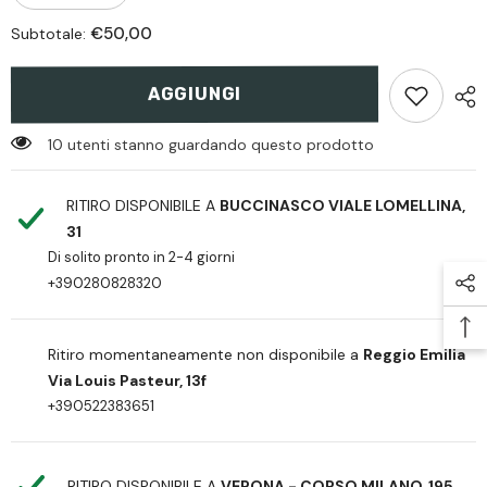
quantità
quantità
per
per
€50,00
Subtotale:
NeoMag
NeoMag
-
-
RASC:
RASC:
Revolver
Revolver
AGGIUNGI
Ammunition
Ammunition
Strip
Strip
Concealment
Concealment
10 utenti stanno guardando questo prodotto
.38
.38
or
or
357
357
RITIRO DISPONIBILE A
BUCCINASCO VIALE LOMELLINA,
or
or
9mm
9mm
31
Caliber
Caliber
Di solito pronto in 2-4 giorni
+390280828320
Ritiro momentaneamente non disponibile a
Reggio Emilia
Via Louis Pasteur, 13f
+390522383651
RITIRO DISPONIBILE A
VERONA - CORSO MILANO, 195