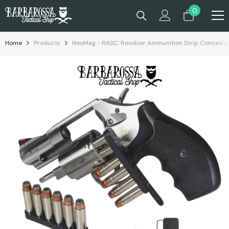
Passa Al Contenuto
0
0
prodotti
Home
Products
NeoMag - RASC: Revolver Ammunition Strip Concealm