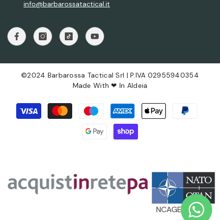
info@barbarossatactical.it
©2024 Barbarossa Tactical Srl | P.IVA 02955940354
Made With ❤ In
Aldeia
Metodi
di
pagamento
NCAGE: AX496