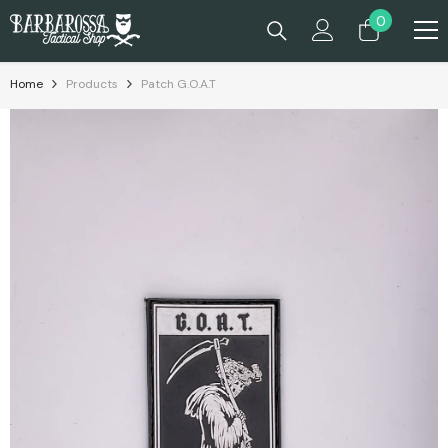
Passa Al Contenuto
0
0
prodotti
Home
Products
Patch G.O.A.T