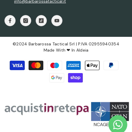
info@barbarossatactical.it
©2024 Barbarossa Tactical Srl | P.IVA 02955940354
Made With ❤ In
Aldeia
Metodi
di
pagamento
NCAGE: AX496