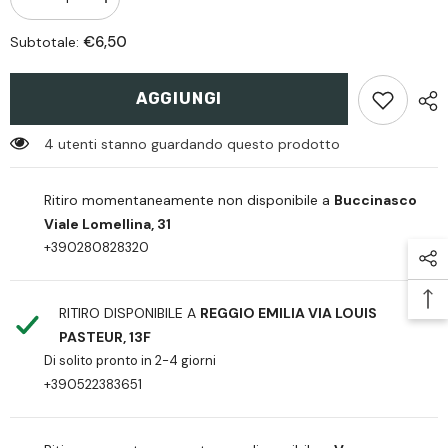
Diminiusci
Aumenta
quantità
quantità
per
per
€6,50
Subtotale:
Patch
Patch
G.O.A.T
G.O.A.T
AGGIUNGI
4 utenti stanno guardando questo prodotto
Ritiro momentaneamente non disponibile a
Buccinasco
Viale Lomellina, 31
+390280828320
RITIRO DISPONIBILE A
REGGIO EMILIA VIA LOUIS
PASTEUR, 13F
Di solito pronto in 2-4 giorni
+390522383651