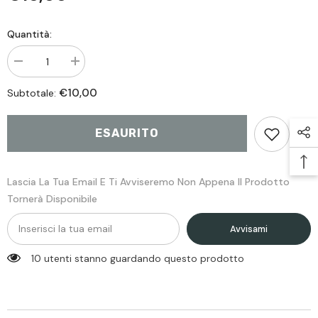
Quantità:
Diminiusci
Aumenta
quantità
quantità
per
per
€10,00
Subtotale:
Patch
Patch
Laser
Laser
Cut
Cut
Counter
Counter
ESAURITO
Ignorance
Ignorance
-
-
Black
Black
Lascia La Tua Email E Ti Avviseremo Non Appena Il Prodotto
Tornerà Disponibile
Avvisami
10 utenti stanno guardando questo prodotto