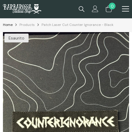
Passa Al Contenuto
0
0
prodotti
Home
Products
Patch Laser Cut Counter Ignorance - Black
Esaurito