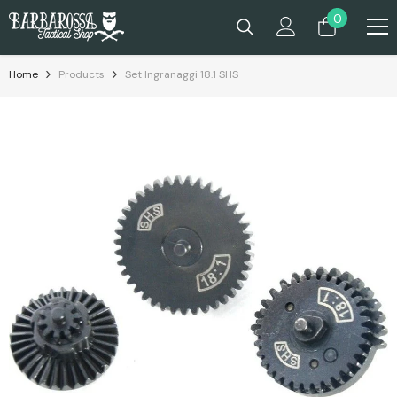
Passa Al Contenuto
0
0
prodotti
Home
Products
Set Ingranaggi 18.1 SHS