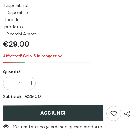
Disponibilità:
Disponibile
Tipo di
prodotto:
Ricambi Airsoft
€29,00
Affrettati! Solo 5 in magazzino
Quantità:
Diminiusci
Aumenta
quantità
quantità
per
per
€29,00
Subtotale:
Set
Set
ingranaggi
ingranaggi
18.1
18.1
SHS
SHS
AGGIUNGI
10 utenti stanno guardando questo prodotto