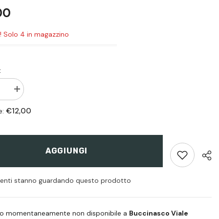
00
i! Solo 4 in magazzino
:
sci
Aumenta
quantità
per
€12,00
e:
Switch
Grilletto
V3
AGGIUNGI
tenti stanno guardando questo prodotto
iro momentaneamente non disponibile a
Buccinasco Viale