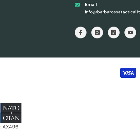
Email
info@barbarossatactical.it
: AX496