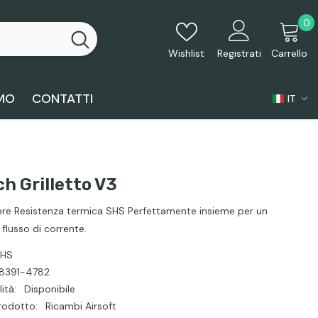
0
0
p
Wishlist
Registrati
Carrello
AMO
CONTATTI
IT
IT
EN
ES
h Grilletto V3
tore Resistenza termica SHS Perfettamente insieme per un
flusso di corrente.
HS
8391-4782
ità:
Disponibile
rodotto:
Ricambi Airsoft