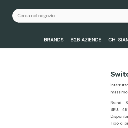
BRANDS
B2B AZIENDE
CHI SI
Switc
Interrut
massimo 
Brand:
S
SKU:
46
Disponibil
Tipo di p