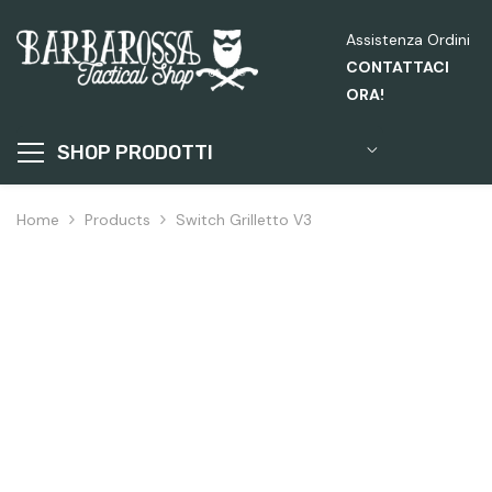
Passa Al Contenuto
Assistenza Ordini
CONTATTACI
ORA!
SHOP PRODOTTI
Home
Products
Switch Grilletto V3