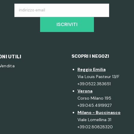
indirizzo email
ISCRIVITI
SCOPRI I NEGOZI
NI UTILI
 Vendita
Reggio Emilia
Via Louis Pasteur 13/F
+39.0522.383651
Verona
Corso Milano 195
+39.045.4919927
Milano - Buccinasco
Viale Lomellina 31
+39.02.80828320