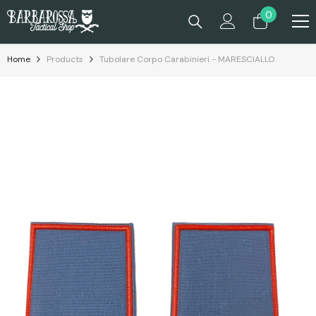
Passa Al Contenuto
0
0
prodotti
Home
Products
Tubolare Corpo Carabinieri - MARESCIALLO