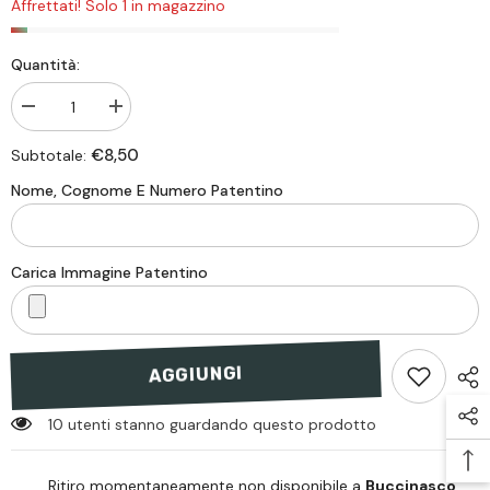
Affrettati! Solo 1 in magazzino
Quantità:
Diminiusci
Aumenta
quantità
quantità
per
per
€8,50
Subtotale:
Tubolare
Tubolare
Corpo
Corpo
Nome, Cognome E Numero Patentino
Carabinieri
Carabinieri
-
-
MARESCIALLO
MARESCIALLO
Carica Immagine Patentino
AGGIUNGI
10 utenti stanno guardando questo prodotto
Ritiro momentaneamente non disponibile a
Buccinasco