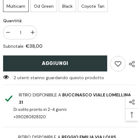
Multicam
Od Green
Black
Coyote Tan
Quantità:
Diminiusci
Aumenta
quantità
quantità
per
per
€38,00
Subtotale:
Warrior
Warrior
QRS
QRS
Fastex
Fastex
Sling
Sling
AGGIUNGI
2 utenti stanno guardando questo prodotto
RITIRO DISPONIBILE A
BUCCINASCO VIALE LOMELLINA,
31
Di solito pronto in 2-4 giorni
+390280828320
RITIRO DISPONIBILE A
REGGIO EMILIA VIA LOUIS