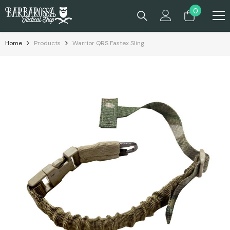
Passa Al Contenuto
0
0
prodotti
Home
Products
Warrior QRS Fastex Sling