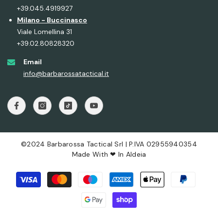
+39.045.4919927
Milano - Buccinasco
Viale Lomellina 31
+39.02.80828320
Email
info@barbarossatactical.it
©2024 Barbarossa Tactical Srl | P.IVA 02955940354
Made With ❤ In
Aldeia
Metodi
di
pagamento